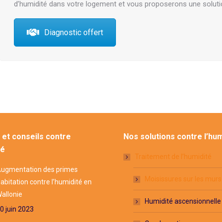
d’humidité dans votre logement et vous proposerons une soluti
Diagnostic offert
et conseils contre
Nos solutions contre l’hum
té
Traitement de l’humidité
ugmentation des primes
Moisissures sur les murs
abitation contre l’humidité en
allonie
Humidité ascensionnelle
0 juin 2023