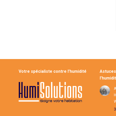
Votre spécialiste contre l’humidité
Astuces 
l’humidi
A
H
W
3