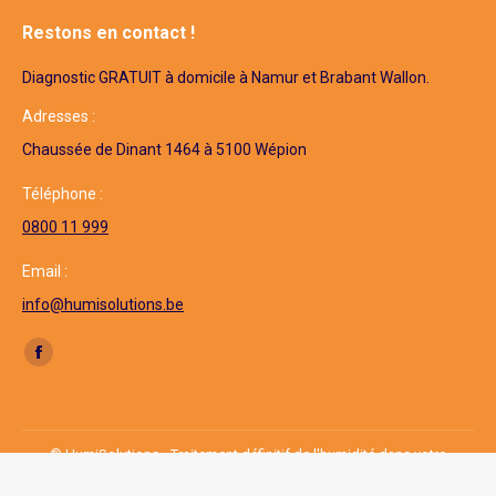
Restons en contact !
Diagnostic GRATUIT à domicile à Namur et Brabant Wallon.
Adresses :
Chaussée de Dinant 1464 à 5100 Wépion
Téléphone :
0800 11 999
Email :
info@humisolutions.be
Trouvez nous sur :
Facebook
page
opens
in
© HumiSolutions - Traitement définitif de l'humidité dans votre
new
habitation